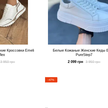
ие Кроссовки Emeli
Белые Кожаные Женские Кеды E
flex
PureStep7
2 099 грн
3 950 грн
3 950 грн
−47%