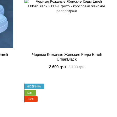
meli
Черные Кожаные Женские Кеды Emeli
UrbanBlack
2 690 грн
3 100 грн
НОВИНКА
ХИТ
−62%