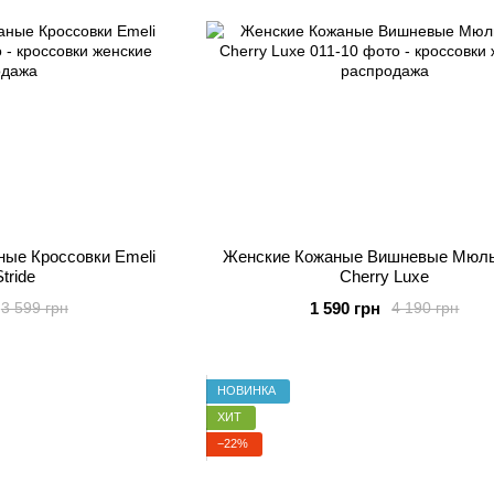
ые Кроссовки Emeli
Женские Кожаные Вишневые Мюлы
tride
Cherry Luxe
1 590 грн
3 599 грн
4 190 грн
НОВИНКА
ХИТ
−22%