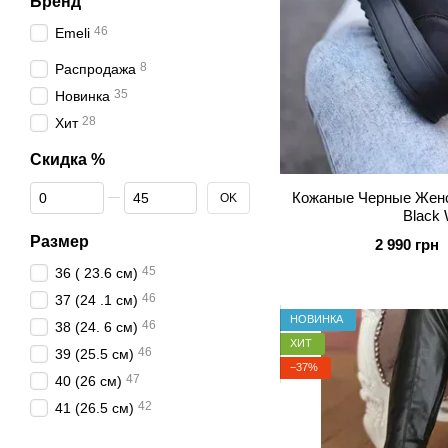
Бренд
46
Emeli
8
Распродажа
35
Новинка
28
Хит
Скидка %
От Скидка %
До Скидка %
Кожаные Черные Женс
OK
Black
Размер
2 990 грн
45
36 ( 23.6 см)
46
37 (24 .1 см)
НОВИНКА
46
38 (24. 6 см)
ХИТ
46
39 (25.5 см)
−37%
47
40 (26 см)
42
41 (26.5 см)