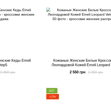
нские Кеды Emeli
Кожаные Женские Белые Кроссо
tep5
Леопардовой Кожей Emeli Leopard 
2 550 грн
3 350 грн
3 250 грн
ХИТ
−17%