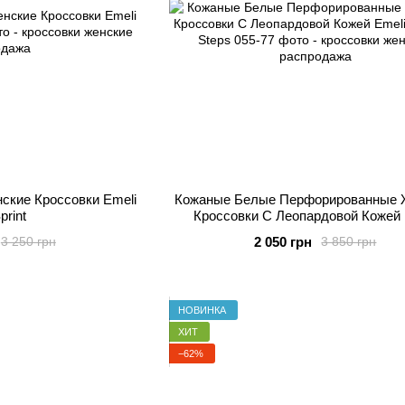
кие Кроссовки Emeli
Кожаные Белые Перфорированные 
print
Кроссовки C Леопардовой Кожей 
Leopard Steps
2 050 грн
3 250 грн
3 850 грн
НОВИНКА
ХИТ
−62%