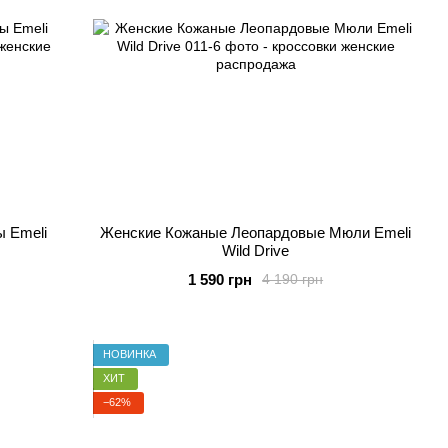
 Emeli
Женские Кожаные Леопардовые Мюли Emeli
Wild Drive
1 590 грн
4 190 грн
НОВИНКА
ХИТ
−62%