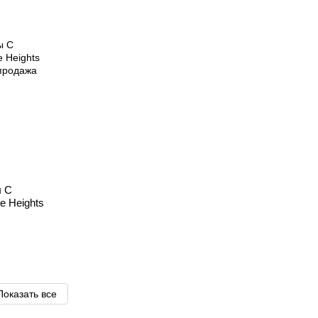
ы С
e Heights
Показать все