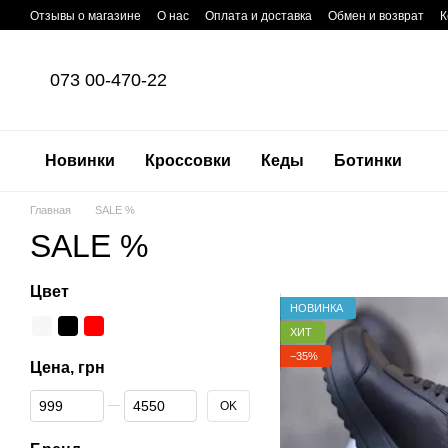
Перейти к основному контенту
Отзывы о магазине
О нас
Оплата и доставка
Обмен и возврат
К
073 00-470-22
Новинки
Кроссовки
Кеды
Ботинки
Главная
SALE %​​​​​​​
SALE %​​​​​​​
Цвет
НОВИНКА
ХИТ
−35%
Цена, грн
От Цена, грн
До Цена, грн
OK