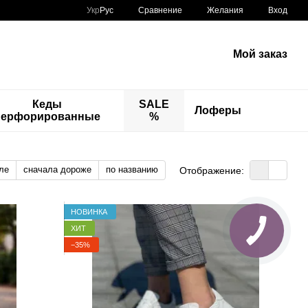
Сравнение
Укр
Рус
Желания
Вход
Мой заказ
Кеды
SALE
Лоферы
перфорированные
%​​​​​​​
ле
сначала дороже
по названию
Отображение:
НОВИНКА
ХИТ
−35%