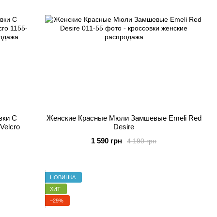
вки С
Женские Красные Мюли Замшевые Emeli Red
Velcro
Desire
1 590 грн
4 190 грн
НОВИНКА
ХИТ
−29%