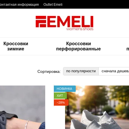
онтактная информация
Outlet Emeli
Кроссовки
Кроссовки
зимние
перфорированные
по популярности
сначала дешев
Сортировка:
НОВИНКА
ХИТ
−28%