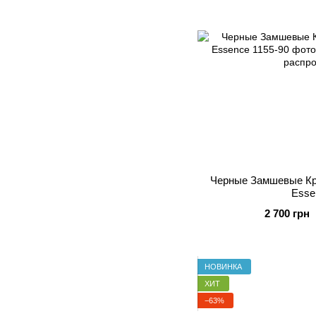
Черные Замшевые Кро
Esse
2 700 грн
НОВИНКА
ХИТ
−63%