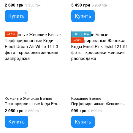
Sand Cloud
2 690 грн
3 490 грн
3 350 грн
5 950 грн
Купить
Купить
−23%
НОВИНКА
−66%
4
Кожаные Женские Белые
Кожаные Белые
Перфорированные Кеди Emeli
Перфорированые Женские
Urban Air White
Кеды Emeli Pink Twist
2 950 грн
999 грн
3 850 грн
2 899 грн
Купить
Купить