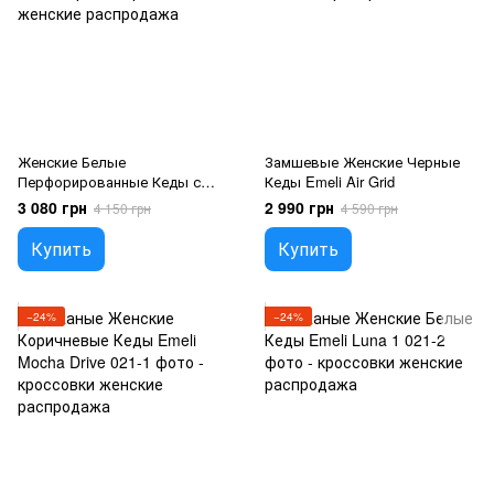
Женские Белые
Замшевые Женские Черные
Перфорированные Кеды с
Кеды Emeli Air Grid
Красным Лаком Emeli Flash
3 080 грн
2 990 грн
4 150 грн
4 590 грн
Купить
Купить
−24%
−24%