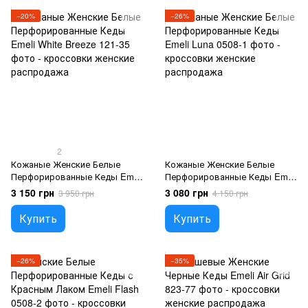
−20%
−26%
2
Кожаные Женские Белые
Кожаные Женские Белые
Перфорированные Кеды Emeli
Перфорированные Кеды Emeli
White Breeze
Luna
3 150 грн
3 080 грн
3 950 грн
4 150 грн
Купить
Купить
−26%
−35%