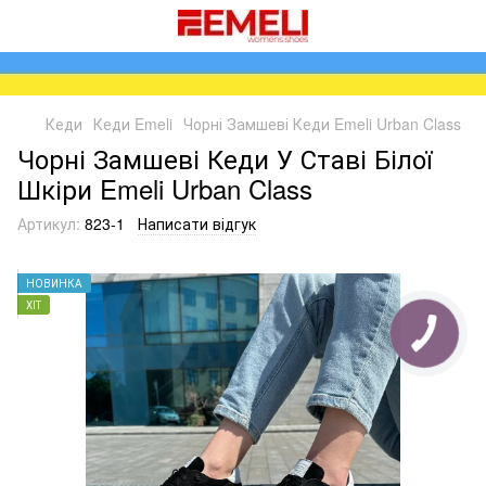
Кеди
Кеди Emeli
Чорні Замшеві Кеди Emeli Urban Class
Чорні Замшеві Кеди У Ставі Білої
Шкіри Emeli Urban Class
Артикул:
823-1
Написати відгук
НОВИНКА
ХІТ