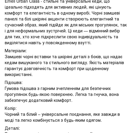
Emeli Urban Class - стильні та універсальні кеди, що
ідеально підходять для активних людей, які цінують
комфорт та елегантність в одному виробі. Чорні замшеві
панелі та білі шкіряні акценти створюють елегантний та
сучасний образ, який підійде як для міських прогулянок, так
і для неформальних зустрічей. Ці кеди — відмінний вибір
для тих, хто хоче підкреслити свою індивідуальність та
виділятися навіть у повсякденному взутті.
Матеріали:
Замшеві чорні вставки та шкіряні деталі з боків, що надає
кедам вишуканого та стильного вигляду. Якість матеріалів
гарантує довговічність та комфорт при щоденному
використанні.
Підошва:
Гумова підошва з гарним зчепленням для безпечних
прогулянок будь-якою поверхнею. Легка та гнучка, вона
забезпечує додатковий комфорт.
Колір:
Чорний та білий – універсальне поєднання, яке завжди в
моді та легко комбінується з будь-яким одягом.
Деталі: